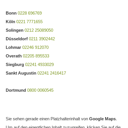
Bonn
0228 696769
Köln
0221 7771655
Solingen
0212 25089050
Düsseldorf
0211 3902442
Lohmar
02246 912070
Overath
02205 895533
Siegburg
02241 4933029
Sankt Augustin
02241 2416417
Dortmund
0800 0060545
Sie sehen gerade einen Platzhalterinhalt von
Google Maps
.
Um auf den eigentlichen Inhalt zuzugreifen, klicken Sie auf die